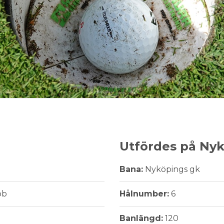
Utfördes på Ny
Bana:
Nyköpings gk
bb
Hålnumber:
6
Banlängd:
120