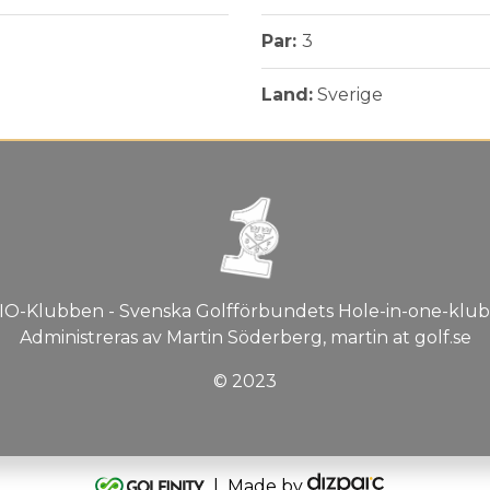
Par:
3
Land:
Sverige
IO-Klubben - Svenska Golfförbundets Hole-in-one-klub
Administreras av Martin Söderberg, martin at golf.se
© 2023
| Made by