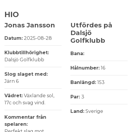
HIO
Jonas Jansson
Utfördes på
Dalsjö
Datum:
2025-08-28
Golfklubb
Klubbtillhörighet:
Bana:
Dalsjö Golfklubb
Hålnumber:
16
Slog slaget med:
Järn 6
Banlängd:
153
Vädret:
Växlande sol,
Par:
3
17c och svag vind.
Land:
Sverige
Kommentar från
spelaren:
Perfekt slag mot