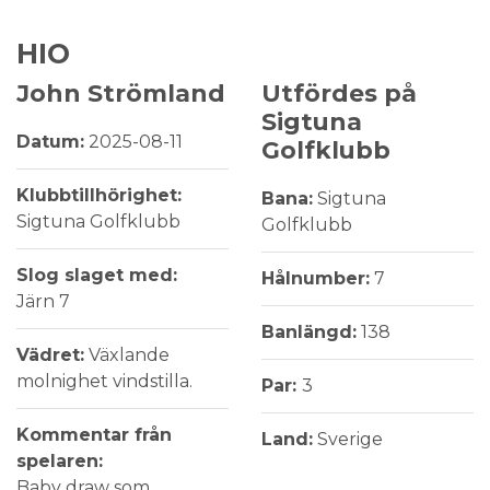
HIO
John Strömland
Utfördes på
Sigtuna
Datum:
2025-08-11
Golfklubb
Klubbtillhörighet:
Bana:
Sigtuna
Sigtuna Golfklubb
Golfklubb
Slog slaget med:
Hålnumber:
7
Järn 7
Banlängd:
138
Vädret:
Växlande
molnighet vindstilla.
Par:
3
Kommentar från
Land:
Sverige
spelaren:
Baby draw som