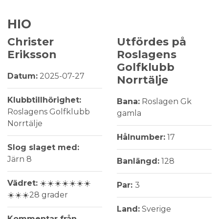
HIO
Christer
Utfördes på
Eriksson
Roslagens
Golfklubb
Datum:
2025-07-27
Norrtälje
Klubbtillhörighet:
Bana:
Roslagen Gk
Roslagens Golfklubb
gamla
Norrtälje
Hålnumber:
17
Slog slaget med:
Järn 8
Banlängd:
128
Vädret:
☀️☀️☀️☀️☀️☀️☀️
Par:
3
☀️☀️☀️28 grader
Land:
Sverige
Kommentar från