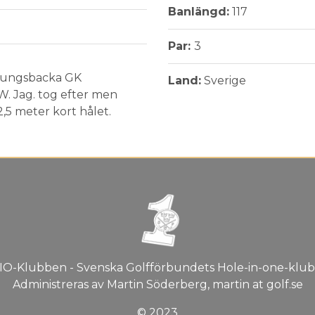
Banlängd:
117
Par:
3
 Kungsbacka GK
Land:
Sverige
W. Jag. tog efter men
 2,5 meter kort hålet.
IO-Klubben - Svenska Golfförbundets Hole-in-one-klub
Administreras av Martin Söderberg, martin at golf.se
© 2023