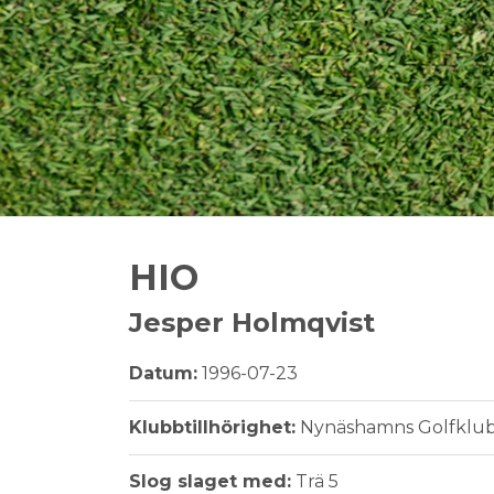
HIO
Jesper Holmqvist
Datum:
1996-07-23
Klubbtillhörighet:
Nynäshamns Golfklu
Slog slaget med:
Trä 5