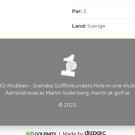
Par:
3
Land:
Sverige
IO-Klubben - Svenska Golfförbundets Hole-in-one-klub
Administreras av Martin Söderberg, martin at golf.se
© 2023
| Made by