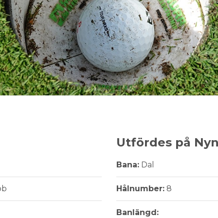
Utfördes på Ny
Bana:
Dal
bb
Hålnumber:
8
Banlängd: