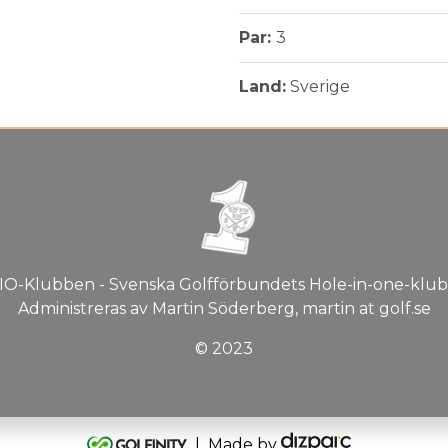
Par:
3
Land:
Sverige
IO-Klubben - Svenska Golfförbundets Hole-in-one-klub
Administreras av Martin Söderberg, martin at golf.se
© 2023
| Made by