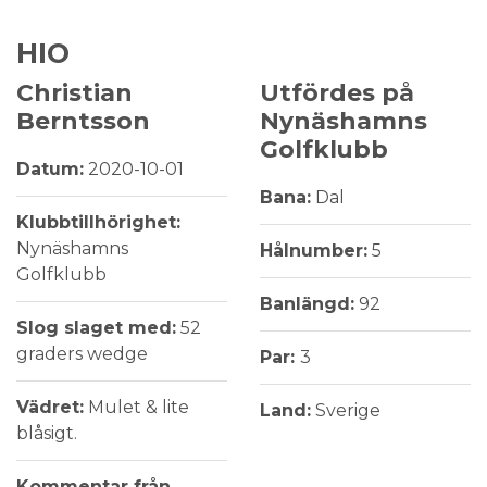
HIO
Christian
Utfördes på
Berntsson
Nynäshamns
Golfklubb
Datum:
2020-10-01
Bana:
Dal
Klubbtillhörighet:
Nynäshamns
Hålnumber:
5
Golfklubb
Banlängd:
92
Slog slaget med:
52
graders wedge
Par:
3
Vädret:
Mulet & lite
Land:
Sverige
blåsigt.
Kommentar från