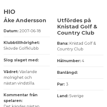
HIO
Åke Andersson
Utfördes på
Knistad Golf &
Datum:
2007-06-18
Country Club
Klubbtillhörighet:
Bana:
Knistad Golf &
Skövde Golfklubb
Country Club
Slog slaget med:
Hålnumber:
4
Vädret:
Växlande
Banlängd:
molnighet och
nästan vindstilla.
Par:
3
Kommentar från
Land:
Sverige
spelaren:
Det kändes nästan