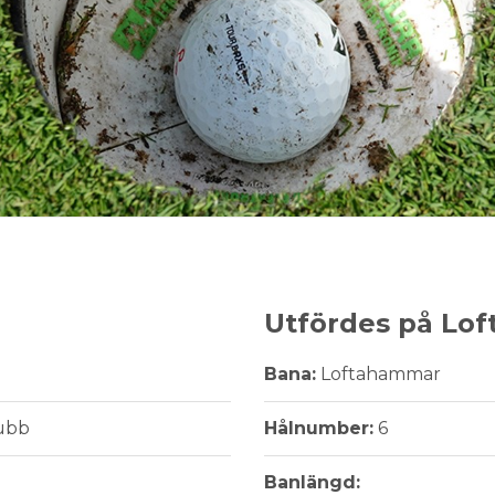
Utfördes på Lo
Bana:
Loftahammar
ubb
Hålnumber:
6
Banlängd: