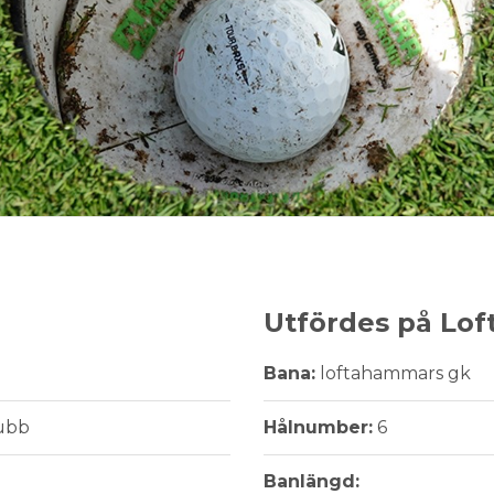
Utfördes på Lo
Bana:
loftahammars gk
ubb
Hålnumber:
6
Banlängd: