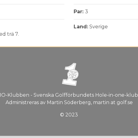
Par:
3
Land:
Sverige
d trä 7.
IO-Klubben - Svenska Golfförbundets Hole-in-one-klub
Administreras av Martin Söderberg, martin at golf.se
© 2023