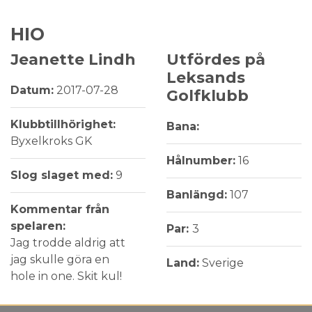
HIO
Jeanette Lindh
Utfördes på
Leksands
Datum:
2017-07-28
Golfklubb
Klubbtillhörighet:
Bana:
Byxelkroks GK
Hålnumber:
16
Slog slaget med:
9
Banlängd:
107
Kommentar från
spelaren:
Par:
3
Jag trodde aldrig att
jag skulle göra en
Land:
Sverige
hole in one. Skit kul!