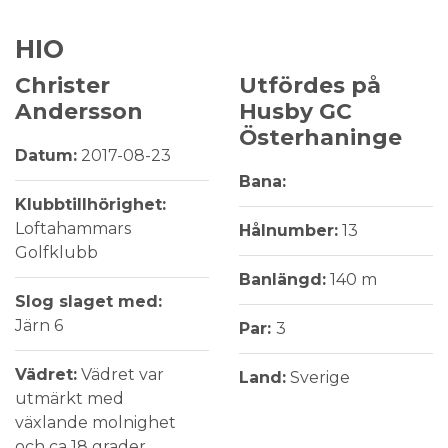
HIO
Christer
Utfördes på
Andersson
Husby GC
Österhaninge
Datum:
2017-08-23
Bana:
Klubbtillhörighet:
Loftahammars
Hålnumber:
13
Golfklubb
Banlängd:
140 m
Slog slaget med:
Järn 6
Par:
3
Vädret:
Vädret var
Land:
Sverige
utmärkt med
växlande molnighet
och ca 18 grader.