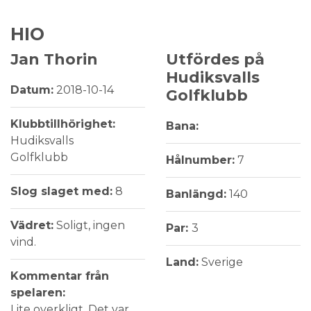
HIO
Jan Thorin
Utfördes på
Hudiksvalls
Datum:
2018-10-14
Golfklubb
Klubbtillhörighet:
Bana:
Hudiksvalls
Golfklubb
Hålnumber:
7
Slog slaget med:
8
Banlängd:
140
Vädret:
Soligt, ingen
Par:
3
vind.
Land:
Sverige
Kommentar från
spelaren:
Lite overkligt. Det var