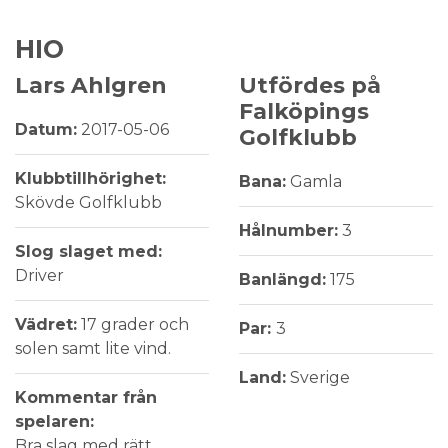
HIO
Lars Ahlgren
Utfördes på
Falköpings
Datum:
2017-05-06
Golfklubb
Klubbtillhörighet:
Bana:
Gamla
Skövde Golfklubb
Hålnumber:
3
Slog slaget med:
Driver
Banlängd:
175
Vädret:
17 grader och
Par:
3
solen samt lite vind.
Land:
Sverige
Kommentar från
spelaren:
Bra slag med rätt