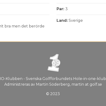
Par:
3
Land:
Sverige
arit bra men det berörde
IO-Klubben - Svenska Golfförbundets Hole-in-one-klub
Administreras av Martin Söderberg, martin at golf.se
© 2023