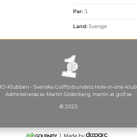
Par:
3
Land:
Sverige
IO-Klubben - Svenska Golfförbundets Hole-in-one-klub
Administreras av Martin Söderberg, martin at golf.se
© 2023
| Made by