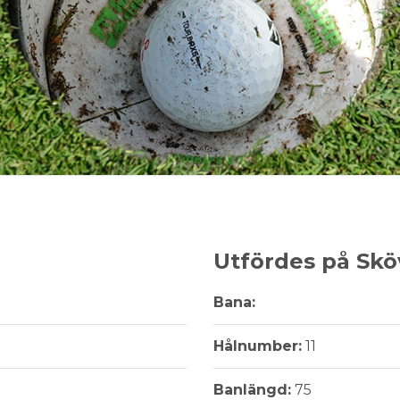
Utfördes på Skö
Bana:
Hålnumber:
11
Banlängd:
75