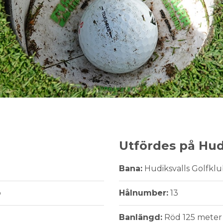
Utfördes på Hud
Bana:
Hudiksvalls Golfkl
b
Hålnumber:
13
Banlängd:
Röd 125 meter