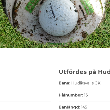
Utfördes på Hud
Bana:
Hudiksvalls GK
b
Hålnumber:
13
Banlängd:
145