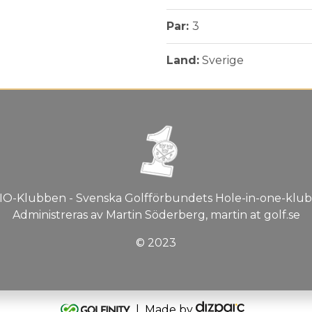
Par:
3
Land:
Sverige
IO-Klubben - Svenska Golfförbundets Hole-in-one-klub
Administreras av Martin Söderberg, martin at golf.se
© 2023
| Made by