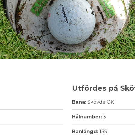
Utfördes på Skö
Bana:
Skövde GK
Hålnumber:
3
Banlängd:
135