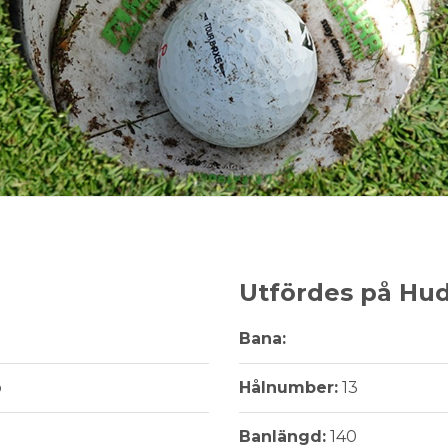
Utfördes på Hud
Bana:
b
Hålnumber:
13
Banlängd:
140