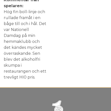
spelaren:
Hög fin boll-linje och
rullade framåt i en
båge till och i hål. Det
var Nationell
Damdag på min
hemmaklubb och
det kändes mycket
överraskande. Sen
blev det alkoholfri
skumpa i
restaurangen och ett
trevligt HI0 pris.