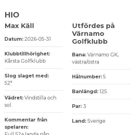
HIO
Max Käll
Utfördes på
Värnamo
Datum:
2026-05-31
Golfklubb
Klubbtillhörighet:
Bana:
Värnamo GK,
Kårsta Golfklubb
västra/östra
Slog slaget med:
Hålnumber:
5
52°
Banlängd:
125
Vädret:
Vindstilla och
sol.
Par:
3
Kommentar från
Land:
Sverige
spelaren:
Full 52a landa nån