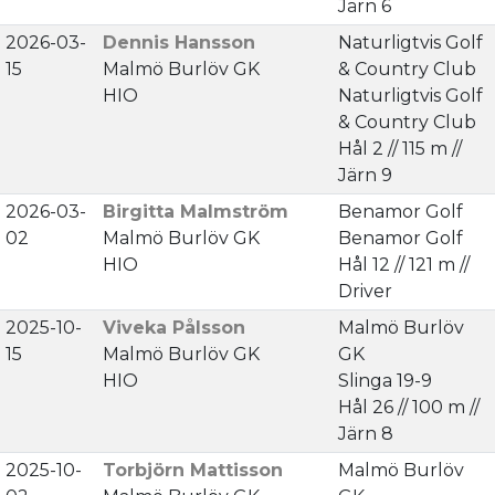
Järn 6
2026-03-
Dennis Hansson
Naturligtvis Golf
15
Malmö Burlöv GK
& Country Club
HIO
Naturligtvis Golf
& Country Club
Hål 2 // 115 m //
Järn 9
2026-03-
Birgitta Malmström
Benamor Golf
02
Malmö Burlöv GK
Benamor Golf
HIO
Hål 12 // 121 m //
Driver
2025-10-
Viveka Pålsson
Malmö Burlöv
15
Malmö Burlöv GK
GK
HIO
Slinga 19-9
Hål 26 // 100 m //
Järn 8
2025-10-
Torbjörn Mattisson
Malmö Burlöv