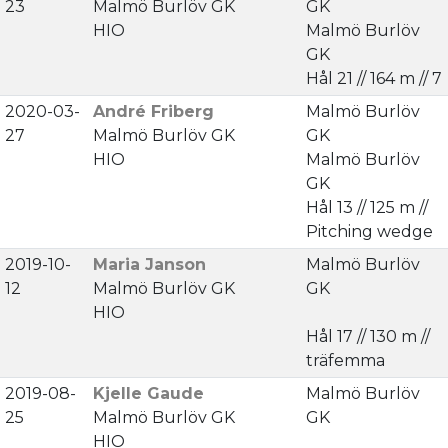
23
Malmö Burlöv GK
GK
HIO
Malmö Burlöv
GK
Hål 21 // 164 m // 7
2020-03-
André Friberg
Malmö Burlöv
27
Malmö Burlöv GK
GK
HIO
Malmö Burlöv
GK
Hål 13 // 125 m //
Pitching wedge
2019-10-
Maria Janson
Malmö Burlöv
12
Malmö Burlöv GK
GK
HIO
Hål 17 // 130 m //
träfemma
2019-08-
Kjelle Gaude
Malmö Burlöv
25
Malmö Burlöv GK
GK
HIO