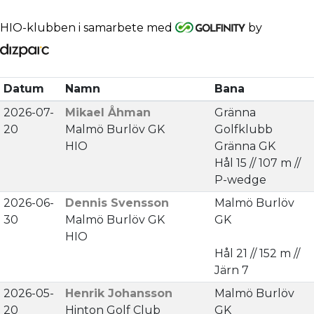
HIO-klubben i samarbete med
by
Datum
Namn
Bana
2026-07-
Mikael Åhman
Gränna
20
Malmö Burlöv GK
Golfklubb
HIO
Gränna GK
Hål 15 // 107 m //
P-wedge
2026-06-
Dennis Svensson
Malmö Burlöv
30
Malmö Burlöv GK
GK
HIO
Hål 21 // 152 m //
Järn 7
2026-05-
Henrik Johansson
Malmö Burlöv
20
Hinton Golf Club
GK