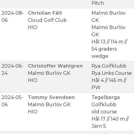
Pitch
2024-08-
Christian Fält
Malmö Burlöv
06
Cloud Golf Club
GK
HIO
Malmö Burlöv
GK
Hål 13 // 114 m //
54 graders
wedge
2024-06-
Christoffer Wahlgren
Rya Golfklubb
24
Malmö Burlöv GK
Rya Links Course
HIO
Hål 4 // 145 m //
PW
2024-05-
Tommy Svendsen
Tegelberga
06
Malmö Burlöv GK
Golfklubb
HIO
old course
Hål 17 // 140 m //
Järn 5