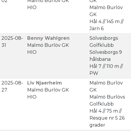
02
Malmö Burlöv GK
GK
HIO
Malmö Burlöv
GK
Hål 4 // 145 m //
Järn 6
2025-08-
Benny Wahlgren
Sölvesborgs
31
Malmö Burlöv GK
Golfklubb
HIO
Sölvesborgs 9
hålsbana
Hål 7 // 110 m //
PW
2025-08-
Liv Njaerheim
Malmö Burlöv
27
Malmö Burlöv GK
GK
HIO
Malmö Burlövs
Golfklubb
Hål 4 // 75 m //
Resque nr 5 26
grader