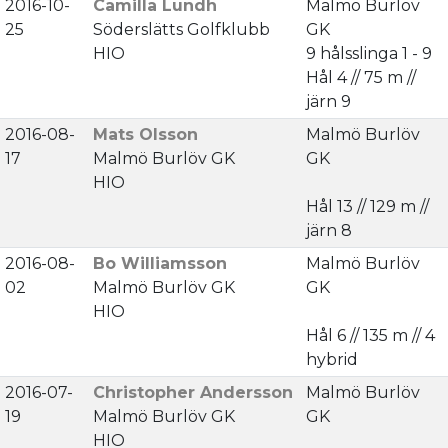
2016-10-
Camilla Lundh
Malmö Burlöv
25
Söderslätts Golfklubb
GK
HIO
9 hålsslinga 1 - 9
Hål 4 // 75 m //
järn 9
2016-08-
Mats Olsson
Malmö Burlöv
17
Malmö Burlöv GK
GK
HIO
Hål 13 // 129 m //
järn 8
2016-08-
Bo Williamsson
Malmö Burlöv
02
Malmö Burlöv GK
GK
HIO
Hål 6 // 135 m // 4
hybrid
2016-07-
Christopher Andersson
Malmö Burlöv
19
Malmö Burlöv GK
GK
HIO