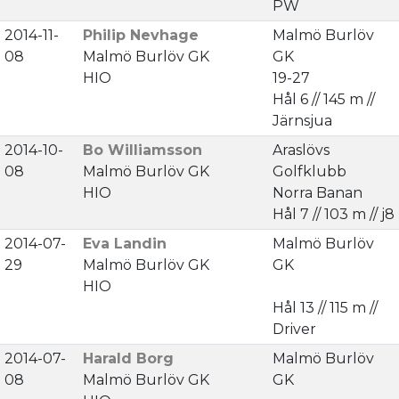
PW
2014-11-
Philip Nevhage
Malmö Burlöv
08
Malmö Burlöv GK
GK
HIO
19-27
Hål 6 // 145 m //
Järnsjua
2014-10-
Bo Williamsson
Araslövs
08
Malmö Burlöv GK
Golfklubb
HIO
Norra Banan
Hål 7 // 103 m // j8
2014-07-
Eva Landin
Malmö Burlöv
29
Malmö Burlöv GK
GK
HIO
Hål 13 // 115 m //
Driver
2014-07-
Harald Borg
Malmö Burlöv
08
Malmö Burlöv GK
GK