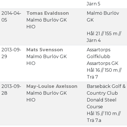
Järn 5
2014-04-
Tomas Evaldsson
Malmö Burlöv
05
Malmö Burlöv GK
GK
HIO
Hål 21 // 155 m //
Järn 4
2013-09-
Mats Svensson
Assartorps
29
Malmö Burlöv GK
Golfklubb
HIO
Assartorps GK
Hål 16 // 150 m //
Trä 7
2013-09-
May-Louise Axelsson
Barsebäck Golf &
28
Malmö Burlöv GK
Country Club
HIO
Donald Steel
Course
Hål 15 // 110 m //
Trä 7.a