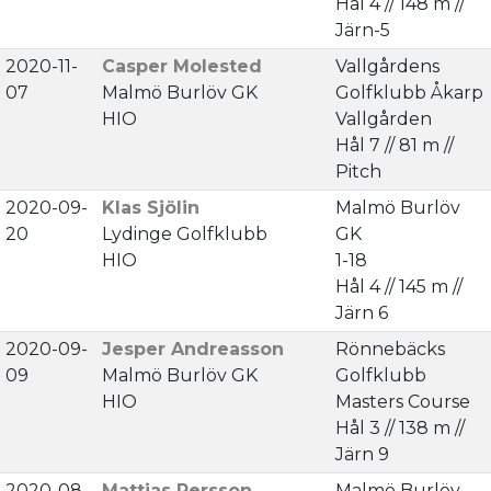
Hål 4 // 148 m //
Järn-5
2020-11-
Casper Molested
Vallgårdens
07
Malmö Burlöv GK
Golfklubb Åkarp
HIO
Vallgården
Hål 7 // 81 m //
Pitch
2020-09-
Klas Sjölin
Malmö Burlöv
20
Lydinge Golfklubb
GK
HIO
1-18
Hål 4 // 145 m //
Järn 6
2020-09-
Jesper Andreasson
Rönnebäcks
09
Malmö Burlöv GK
Golfklubb
HIO
Masters Course
Hål 3 // 138 m //
Järn 9
2020-08-
Mattias Persson
Malmö Burlöv