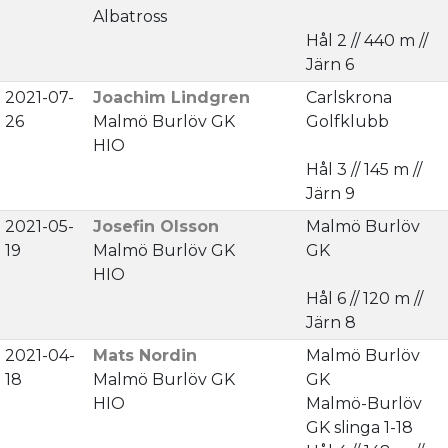
Albatross
Hål 2 // 440 m //
Järn 6
2021-07-
Joachim Lindgren
Carlskrona
26
Malmö Burlöv GK
Golfklubb
HIO
Hål 3 // 145 m //
Järn 9
2021-05-
Josefin Olsson
Malmö Burlöv
19
Malmö Burlöv GK
GK
HIO
Hål 6 // 120 m //
Järn 8
2021-04-
Mats Nordin
Malmö Burlöv
18
Malmö Burlöv GK
GK
HIO
Malmö-Burlöv
GK slinga 1-18