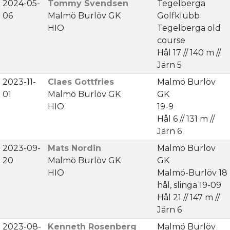
2024-05-
Tommy Svendsen
Tegelberga
06
Malmö Burlöv GK
Golfklubb
HIO
Tegelberga old
course
Hål 17 // 140 m //
Järn 5
2023-11-
Claes Gottfries
Malmö Burlöv
01
Malmö Burlöv GK
GK
HIO
19-9
Hål 6 // 131 m //
Järn 6
2023-09-
Mats Nordin
Malmö Burlöv
20
Malmö Burlöv GK
GK
HIO
Malmö-Burlöv 18
hål, slinga 19-09
Hål 21 // 147 m //
Järn 6
2023-08-
Kenneth Rosenberg
Malmö Burlöv