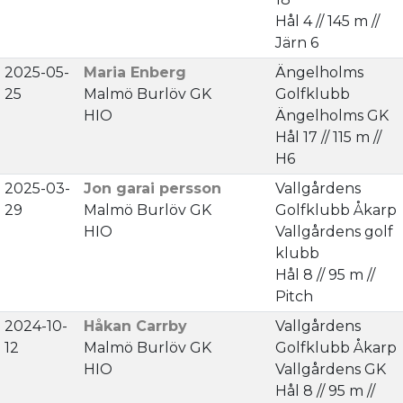
Hål 4 // 145 m //
Järn 6
2025-05-
Maria Enberg
Ängelholms
25
Malmö Burlöv GK
Golfklubb
HIO
Ängelholms GK
Hål 17 // 115 m //
H6
2025-03-
Jon garai persson
Vallgårdens
29
Malmö Burlöv GK
Golfklubb Åkarp
HIO
Vallgårdens golf
klubb
Hål 8 // 95 m //
Pitch
2024-10-
Håkan Carrby
Vallgårdens
12
Malmö Burlöv GK
Golfklubb Åkarp
HIO
Vallgårdens GK
Hål 8 // 95 m //