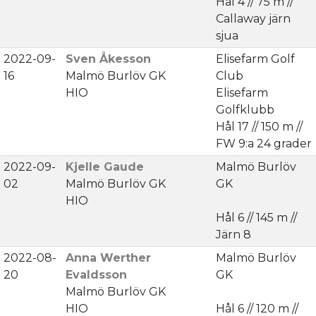
Hål 4 // 75 m //
Callaway järn
sjua
2022-09-
Sven Åkesson
Elisefarm Golf
16
Malmö Burlöv GK
Club
HIO
Elisefarm
Golfklubb
Hål 17 // 150 m //
FW 9:a 24 grader
2022-09-
Kjelle Gaude
Malmö Burlöv
02
Malmö Burlöv GK
GK
HIO
Hål 6 // 145 m //
Järn 8
2022-08-
Anna Werther
Malmö Burlöv
20
Evaldsson
GK
Malmö Burlöv GK
HIO
Hål 6 // 120 m //