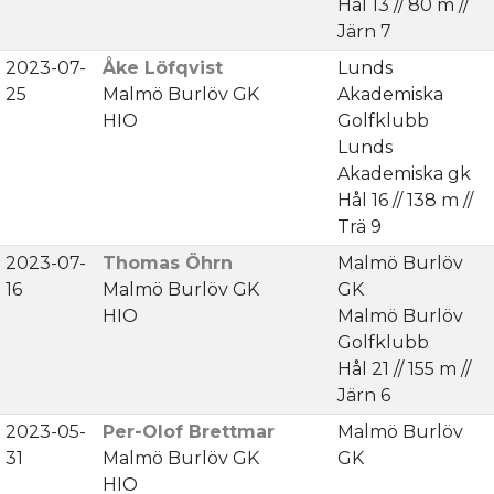
Hål 13 // 80 m //
Järn 7
2023-07-
Åke Löfqvist
Lunds
25
Malmö Burlöv GK
Akademiska
HIO
Golfklubb
Lunds
Akademiska gk
Hål 16 // 138 m //
Trä 9
2023-07-
Thomas Öhrn
Malmö Burlöv
16
Malmö Burlöv GK
GK
HIO
Malmö Burlöv
Golfklubb
Hål 21 // 155 m //
Järn 6
2023-05-
Per-Olof Brettmar
Malmö Burlöv
31
Malmö Burlöv GK
GK
HIO