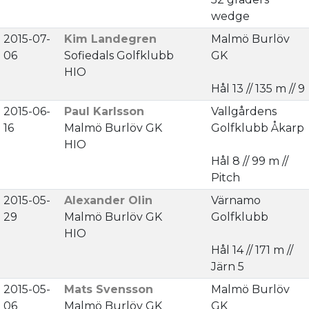
wedge
2015-07-
Kim Landegren
Malmö Burlöv
06
Sofiedals Golfklubb
GK
HIO
Hål 13 // 135 m // 9
2015-06-
Paul Karlsson
Vallgårdens
16
Malmö Burlöv GK
Golfklubb Åkarp
HIO
Hål 8 // 99 m //
Pitch
2015-05-
Alexander Olin
Värnamo
29
Malmö Burlöv GK
Golfklubb
HIO
Hål 14 // 171 m //
Järn 5
2015-05-
Mats Svensson
Malmö Burlöv
06
Malmö Burlöv GK
GK