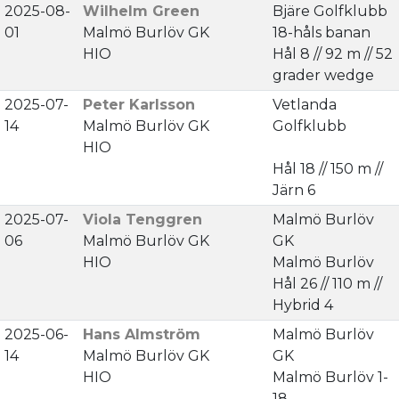
2025-08-
Wilhelm Green
Bjäre Golfklubb
01
Malmö Burlöv GK
18-håls banan
HIO
Hål 8 // 92 m // 52
grader wedge
2025-07-
Peter Karlsson
Vetlanda
14
Malmö Burlöv GK
Golfklubb
HIO
Hål 18 // 150 m //
Järn 6
2025-07-
Viola Tenggren
Malmö Burlöv
06
Malmö Burlöv GK
GK
HIO
Malmö Burlöv
Hål 26 // 110 m //
Hybrid 4
2025-06-
Hans Almström
Malmö Burlöv
14
Malmö Burlöv GK
GK
HIO
Malmö Burlöv 1-
18