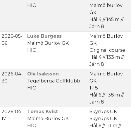
HIO
Malmö burlöv
Gk
Hål 4 // 145 m //
Järn 8
2026-05-
Luke Burgess
Malmö Burlöv
06
Malmö Burlöv GK
GK
HIO
Original course
Hål 4 // 133 m //
Järn 8
2026-04-
Ola Isaksson
Malmö Burlöv
30
Tegelberga Golfklubb
GK
HIO
1-18
Hål 6 // 138 m //
Järn 8
2026-04-
Tomas Kvist
Skyrups GK
17
Malmö Burlöv GK
Skyrups GK
HIO
Hål 6 // 111 m //