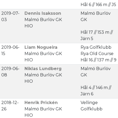
Hål 6 // 166 m // J5
2019-07-
Dennis Isaksson
Malmö Burlöv
03
Malmö Burlöv GK
GK
HIO
Hål 17 // 153 m //
Järn 5
2019-06-
Liam Nogueira
Rya Golfklubb
15
Malmö Burlöv GK
Rya Old Course
HIO
Hål 16 // 137 m // 9
2019-06-
Niklas Lundberg
Malmö Burlöv
08
Malmö Burlöv GK
GK
HIO
Hål 4 // 146 m //
Järn 6
2018-12-
Henrik Prickén
Vellinge
26
Malmö Burlöv GK
Golfklubb
HIO