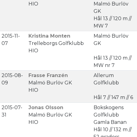
HIO
Malmö Burlöv
GK
Hål 13 // 120 m //
MW 7
2015-11-
Kristina Monten
Malmö Burlöv
07
Trelleborgs Golfklubb
GK
HIO
Hål 13 // 120 m //
MW nr 7
2015-08-
Frasse Franzén
Allerum
09
Malmö Burlöv GK
Golfklubb
HIO
Hål 7 // 147 m // 6
2015-07-
Jonas Olsson
Bokskogens
31
Malmö Burlöv GK
Golfklubb
HIO
Gamla Banan
Hål 10 // 132 m //
52 graders