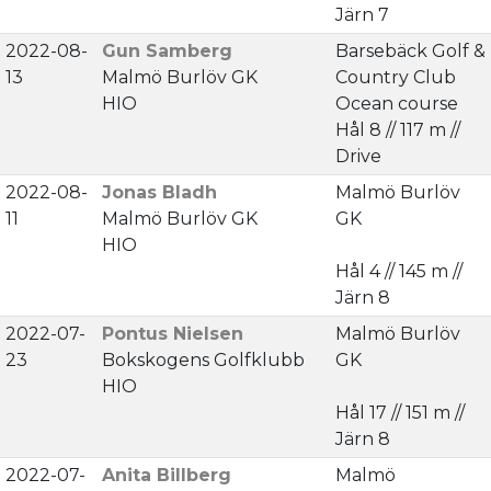
Järn 7
2022-08-
Gun Samberg
Barsebäck Golf &
13
Malmö Burlöv GK
Country Club
HIO
Ocean course
Hål 8 // 117 m //
Drive
2022-08-
Jonas Bladh
Malmö Burlöv
11
Malmö Burlöv GK
GK
HIO
Hål 4 // 145 m //
Järn 8
2022-07-
Pontus Nielsen
Malmö Burlöv
23
Bokskogens Golfklubb
GK
HIO
Hål 17 // 151 m //
Järn 8
2022-07-
Anita Billberg
Malmö