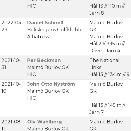
HIO
Hål 13 // 110 m //
Järn 8
2022-04-
Daniel Schnell
Malmö Burlöv
23
Bokskogens Golfklubb
GK
Albatross
Malmö Burlöv
Hål 2 // 395 m //
Drive - Järn 4
2021-10-
Per Beckman
The National
31
Malmö Burlöv GK
Links
HIO
Hål 13 // 134 m // 9
2021-10-
John Otto Nyström
Malmö Burlöv
10
Malmö Burlöv GK
GK
HIO
Hål 13 // 145 m //
Järn 7
2021-08-
Ola Wahlberg
Malmö Burlöv
11
Malmö Burlöv GK
GK