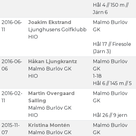
Hål 4 // 150 m //
Järn 6
2016-06-
Joakim Ekstrand
Malmö Burlöv
11
Ljunghusens Golfklubb
GK
HIO
Hål 17 // Firesole
(Järn 3)
2016-06-
Håkan Ljungkrantz
Malmö Burlöv
06
Malmö Burlöv GK
GK
HIO
1-18
Hål 6 // 145 m // 5
2016-02-
Martin Overgaard
Malmö Burlöv
11
Salling
GK
Malmö Burlöv GK
HIO
Hål 26 // 9 jern
2015-11-
Kristina Montén
Malmö Burlöv
07
Malmö Burlöv GK
GK